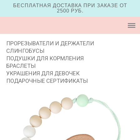
БЕСПЛАТНАЯ ДОСТАВКА ПРИ ЗАКАЗЕ ОТ
2500 РУБ.
МАГАЗИН
Полезно знать
ПРОРЕЗЫВАТЕЛИ И ДЕРЖАТЕЛИ
Блог
СЛИНГОБУСЫ
ПОДУШКИ ДЛЯ КОРМЛЕНИЯ
Оплата и доставка
БРАСЛЕТЫ
УКРАШЕНИЯ ДЛЯ ДЕВОЧЕК
Где купить
ПОДАРОЧНЫЕ СЕРТИФИКАТЫ
Сертификаты
Контакты
Корзина
(0)