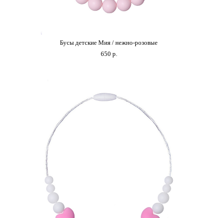
Бусы детские Мия / нежно-розовыe
650 p.