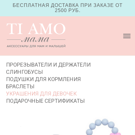
БЕСПЛАТНАЯ ДОСТАВКА ПРИ ЗАКАЗЕ ОТ
2500 РУБ.
МАГАЗИН
Полезно знать
Блог
Оплата и доставка
ПРОРЕЗЫВАТЕЛИ И ДЕРЖАТЕЛИ
Где купить
СЛИНГОБУСЫ
ПОДУШКИ ДЛЯ КОРМЛЕНИЯ
Сертификаты
БРАСЛЕТЫ
УКРАШЕНИЯ ДЛЯ ДЕВОЧЕК
ПОДАРОЧНЫЕ СЕРТИФИКАТЫ
Контакты
Корзина
(0)