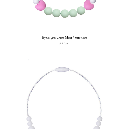
Бусы детские Мия / мятные
650 p.